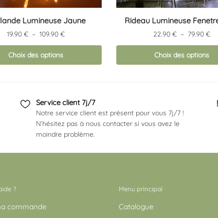
Ce
rlande Lumineuse Jaune
Rideau Lumineuse Fenetr
produit
Plage
Pl
19.90
€
–
109.90
€
22.90
€
–
79.90
€
a
de
de
s
plusieurs
Choix des options
prix :
Choix des options
pri
19.90 €
22
s.
variations.
à
à
Les
109.90 €
79
options
Service client 7j/7
peuvent
Notre service client est présent pour vous 7j/7 !
être
N’hésitez pas à nous contacter si vous avez le
choisies
moindre problème.
sur
la
page
du
produit
aide ?
Menu principal
 ma commande
Catalogue