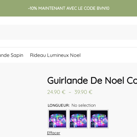
–10% MAINTENANT AVEC LE CODE BVN10
ande Sapin
Rideau Lumineux Noel
Guirlande De Noel C
Plage
24.90
€
–
39.90
€
de
No selection
LONGUEUR
:
prix :
24.90 €
à
Effacer
39.90 €