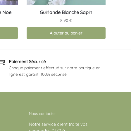
e Noel
Guirlande Blanche Sapin
age
8.90
€
x :
Ajouter au panier
.90 €
.90 €
Paiement Sécurisé
Chaque paiement effectué sur notre boutique en
ligne est garanti 100% sécurisé.
Nous contacter
Notre service client traite vos
demandes 7J/7 à