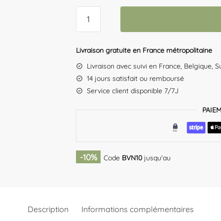
quantité
de
Guirlande
De
Livraison gratuite en France métropolitaine
Noel
Livraison avec suivi en France, Belgique, S
Connectée
14 jours satisfait ou remboursé
Service client disponible 7/7J
PAIE
-10%
Code
BVN10
jusqu'au
Description
Informations complémentaires