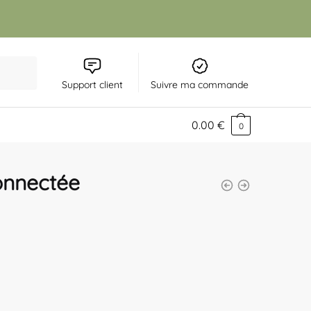
Support client
Suivre ma commande
0.00
€
0
onnectée