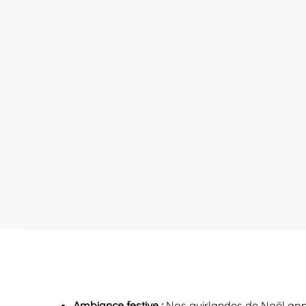
Ambiance festive :
Nos guirlandes de Noël appor