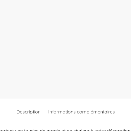
Description
Informations complémentaires
tent une touche de magie et de chaleur à votre décoration fes