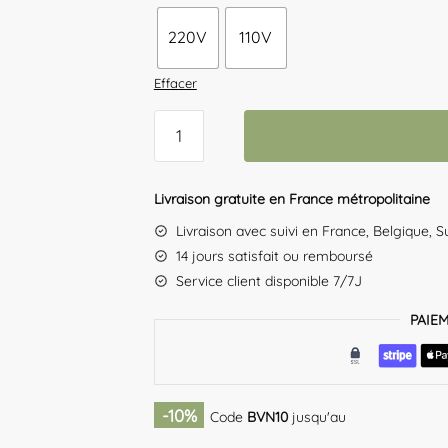
220V
110V
Effacer
quantité
de
Guirlande
De
Livraison gratuite en France métropolitaine
Noel
Livraison avec suivi en France, Belgique, S
Jardin
14 jours satisfait ou remboursé
Service client disponible 7/7J
PAIE
-10%
Code
BVN10
jusqu'au