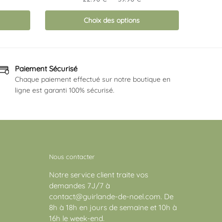
a
de
plusieurs
Choix des options
prix :
22.90 €
variations.
à
Les
39.90 €
options
Paiement Sécurisé
peuvent
Chaque paiement effectué sur notre boutique en
être
ligne est garanti 100% sécurisé.
choisies
sur
la
page
du
produit
Nous contacter
Notre service client traite vos
demandes 7J/7 à
contact@guirlande-de-noel.com. De
8h à 18h en jours de semaine et 10h à
16h le week-end.