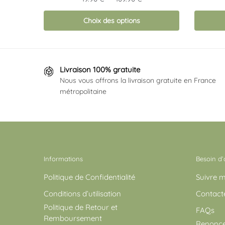
a
a
de
plusieurs
plusieur
Choix des options
prix :
19.90 €
variations.
variation
à
Les
Les
109.90 €
options
options
Livraison 100% gratuite
peuvent
peuvent
Nous vous offrons la livraison gratuite en France
être
être
métropolitaine
choisies
choisies
sur
sur
la
la
page
page
du
du
produit
produit
Informations
Besoin d’
Politique de Confidentialité
Suivre
Conditions d’utilisation
Contact
Politique de Retour et
FAQs
Remboursement
Renonce