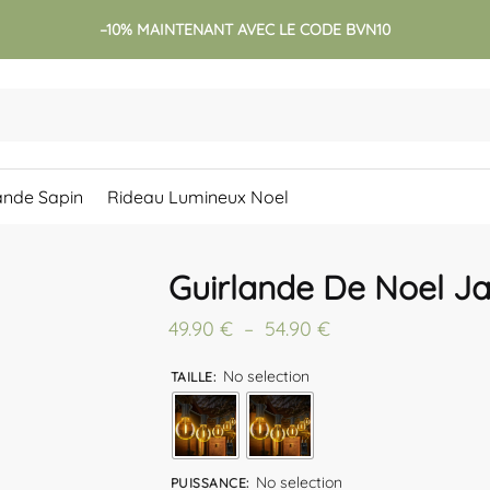
–10% MAINTENANT AVEC LE CODE BVN10
ande Sapin
Rideau Lumineux Noel
Guirlande De Noel Ja
Plage
49.90
€
–
54.90
€
de
No selection
TAILLE
:
prix :
49.90 €
à
No selection
54.90 €
PUISSANCE
: