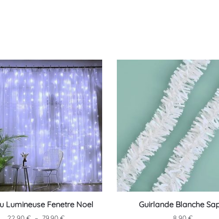
u Lumineuse Fenetre Noel
Guirlande Blanche Sap
Plage
22.90
€
–
79.90
€
8.90
€