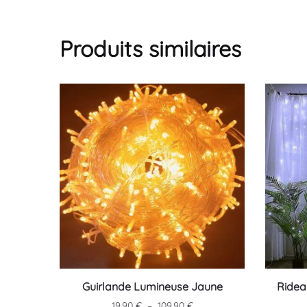
Produits similaires
Ce
Ce
Guirlande Lumineuse Jaune
Ridea
produit
produit
Plage
19.90
€
–
109.90
€