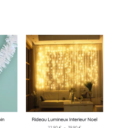
Ce
in
Rideau Lumineux Interieur Noel
produit
Plage
22.90
€
–
39.90
€