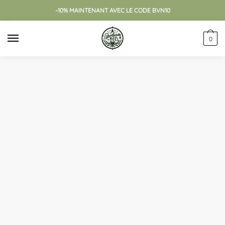
Skip
Skip
–10% MAINTENANT AVEC LE CODE BVN10
to
to
navigation
content
0