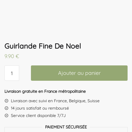
Guirlande Fine De Noel
9.90
€
quantité
Ajouter au panier
de
Guirlande
Fine
Livraison gratuite en France métropolitaine
De
Livraison avec suivi en France, Belgique, Suisse
Noel
14 jours satisfait ou remboursé
Service client disponible 7/7J
PAIEMENT SÉCURISÉE