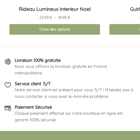
Ce
Ce
Rideau Lumineux Interieur Noel
Guir
produit
produit
Plage
22.90
€
–
39.90
€
a
a
de
prix :
plusieurs
Choix des options
plusieurs
22.90 €
variations.
variations.
à
Les
Les
39.90 €
options
options
peuvent
peuvent
Livraison 100% gratuite
Nous vous offrons la livraison gratuite en France
être
être
métropolitaine
choisies
choisies
sur
sur
Service client 7j/7
la
la
Notre service client est présent pour vous 7j/7 ! N’hésitez pas à
nous contacter si vous avez le moindre problème.
page
page
du
du
Paiement Sécurisé
produit
produit
Chaque paiement effectué sur notre boutique en ligne est
garanti 100% sécurisé.