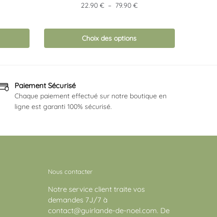
produit
Plage
22.90
€
–
79.90
€
a
de
plusieurs
prix :
22.90 €
variations.
Choix des options
à
Les
79.90 €
options
peuvent
Paiement Sécurisé
être
Chaque paiement effectué sur notre boutique en
choisies
ligne est garanti 100% sécurisé.
sur
la
page
du
produit
Nous contacter
Notre service client traite vos
demandes 7J/7 à
contact@guirlande-de-noel.com. De