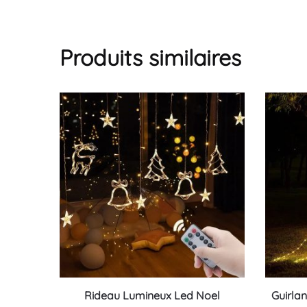
Produits similaires
Ce
Ce
Rideau Lumineux Led Noel
Guirla