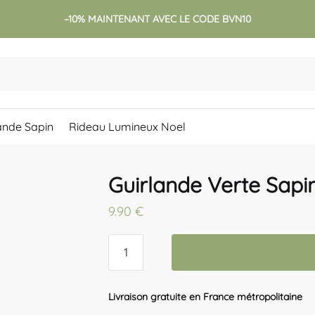
–10% MAINTENANT AVEC LE CODE BVN10
ande Sapin
Rideau Lumineux Noel
Guirlande Verte Sapi
9.90
€
quantité
de
Guirlande
Verte
Livraison gratuite en France métropolitaine
Sapin