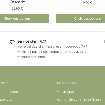
produit
Cascade
9.90
€
a
39.90
€
s
plusieurs
s.
variations.
Choix des options
Choix des options
Les
options
peuvent
Service client 7j/7
être
Notre service client est présent pour vous 7j/7 !
choisies
N’hésitez pas à nous contacter si vous avez le
sur
moindre problème.
la
page
du
produit
aide ?
Menu principal
 ma commande
Catalogue
ez-nous
Guirlande Lumineuse Sapin