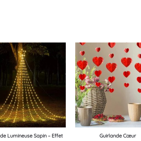
Ce
nde Lumineuse Sapin – Effet
Guirlande Cœur